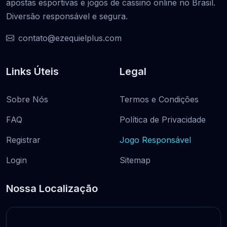
apostas esportivas e jogos de cassino online no Brasil.
Diversão responsável e segura.
contato@ezequielplus.com
Links Úteis
Legal
Sobre Nós
Termos e Condições
FAQ
Política de Privacidade
Registrar
Jogo Responsável
Login
Sitemap
Nossa Localização