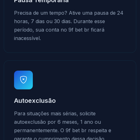
Pausa Temporária
Precisa de um tempo? Ative uma pausa de 24
horas, 7 dias ou 30 dias. Durante esse
período, sua conta no 9f bet br ficará
inacessível.
Autoexclusão
Para situações mais sérias, solicite
autoexclusão por 6 meses, 1 ano ou
permanentemente. O 9f bet br respeita e
garante o cumprimento dessa decisão.