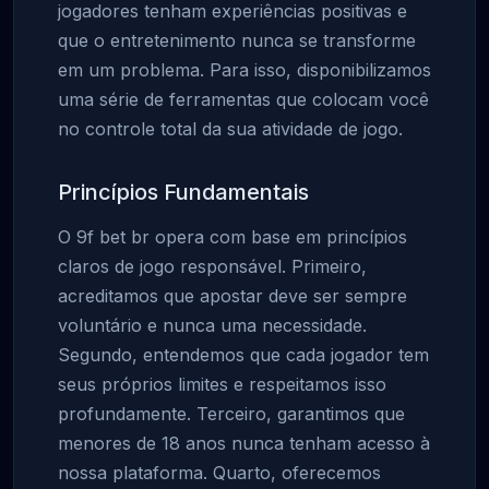
jogadores tenham experiências positivas e
que o entretenimento nunca se transforme
em um problema. Para isso, disponibilizamos
uma série de ferramentas que colocam você
no controle total da sua atividade de jogo.
Princípios Fundamentais
O 9f bet br opera com base em princípios
claros de jogo responsável. Primeiro,
acreditamos que apostar deve ser sempre
voluntário e nunca uma necessidade.
Segundo, entendemos que cada jogador tem
seus próprios limites e respeitamos isso
profundamente. Terceiro, garantimos que
menores de 18 anos nunca tenham acesso à
nossa plataforma. Quarto, oferecemos