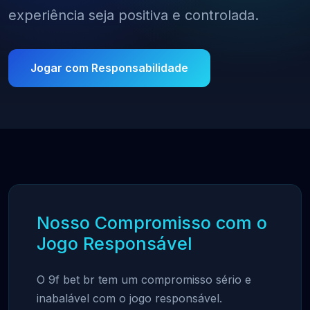
experiência seja positiva e controlada.
Jogar com Responsabilidade
Nosso Compromisso com o
Jogo Responsável
O 9f bet br tem um compromisso sério e
inabalável com o jogo responsável.