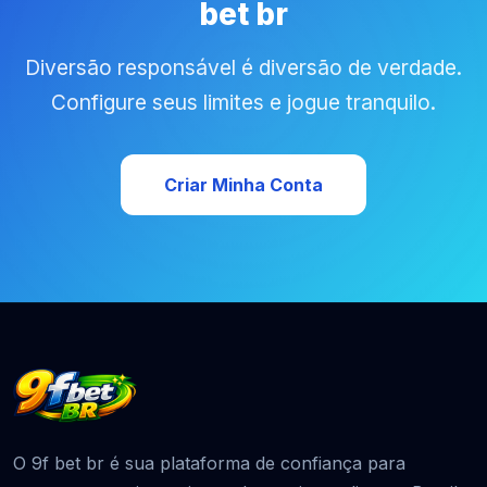
bet br
Diversão responsável é diversão de verdade.
Configure seus limites e jogue tranquilo.
Criar Minha Conta
O 9f bet br é sua plataforma de confiança para