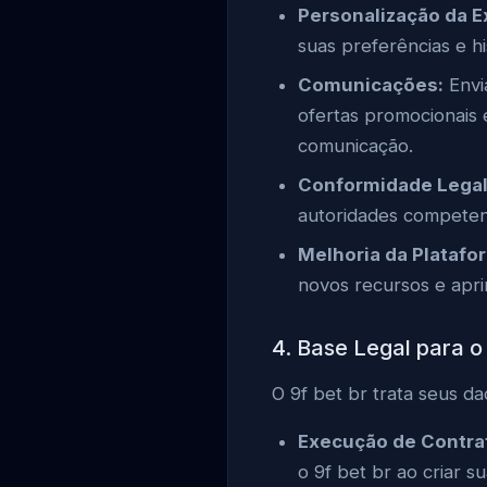
Personalização da E
suas preferências e hi
Comunicações:
Envi
ofertas promocionais 
comunicação.
Conformidade Legal
autoridades competent
Melhoria da Platafo
novos recursos e apri
4. Base Legal para 
O 9f bet br trata seus d
Execução de Contra
o 9f bet br ao criar 