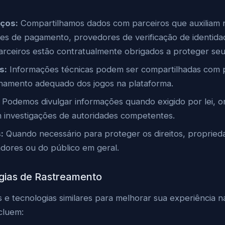
ços:
Compartilhamos dados com parceiros que auxiliam 
es de pagamento, provedores de verificação de identida
rceiros estão contratualmente obrigados a proteger seu
s:
Informações técnicas podem ser compartilhadas com 
onamento adequado dos jogos na plataforma.
Podemos divulgar informações quando exigido por lei, ord
 investigações de autoridades competentes.
:
Quando necessário para proteger os direitos, propried
adores ou do público em geral.
ogias de Rastreamento
es e tecnologias similares para melhorar sua experiência n
cluem: