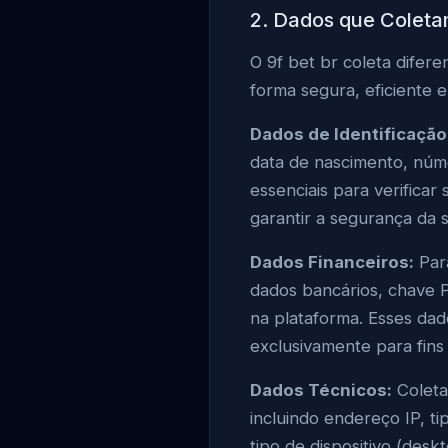
2. Dados que Colet
O 9f bet br coleta difer
forma segura, eficiente 
Dados de Identificação
data de nascimento, núm
essenciais para verificar
garantir a segurança da 
Dados Financeiros:
Para
dados bancários, chave P
na plataforma. Esses dado
exclusivamente para fin
Dados Técnicos:
Coleta
incluindo endereço IP, ti
tipo de dispositivo (desk