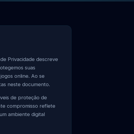
a de Privacidade descreve
rotegemos suas
jogos online. Ao se
ritas neste documento.
áveis de proteção de
ste compromisso reflete
um ambiente digital