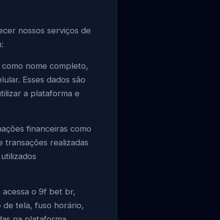
necer nossos serviços de
:
es como nome completo,
lular. Esses dados são
tilizar a plataforma e
mações financeiras como
e transações realizadas
utilizados
acessa o 9f bet br,
de tela, fuso horário,
adas na plataforma.