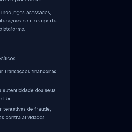
uindo jogos acessados,
interações com o suporte
plataforma.
cíficos:
r transações financeiras
a autenticidade dos seus
t br.
r tentativas de fraude,
s contra atividades