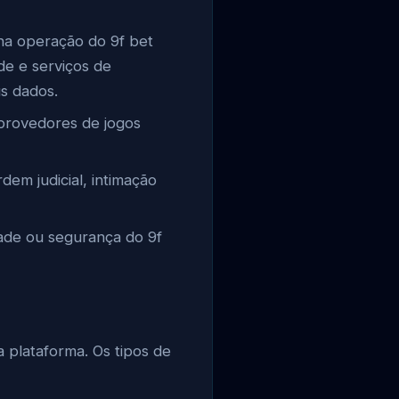
na operação do 9f bet
de e serviços de
s dados.
provedores de jogos
em judicial, intimação
ade ou segurança do 9f
a plataforma. Os tipos de