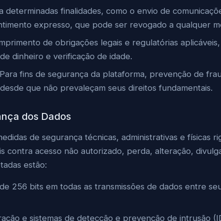
 determinadas finalidades, como o envio de comunicaçõ
entimento expresso, que pode ser revogado a qualquer 
primento de obrigações legais e regulatórias aplicáveis,
e dinheiro e verificação de idade.
Para fins de segurança da plataforma, prevenção de fra
, desde que não prevaleçam seus direitos fundamentais.
ança dos Dados
edidas de segurança técnicas, administrativas e físicas r
s contra acesso não autorizado, perda, alteração, divulg
tadas estão:
de 256 bits em todas as transmissões de dados entre seu
eração e sistemas de detecção e prevenção de intrusão (I