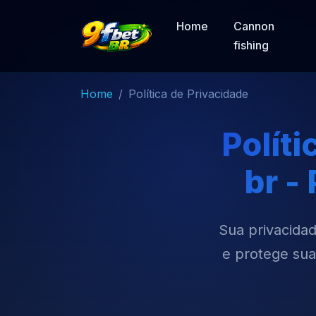
Home
Cannon
fishing
Home
Política de Privacidade
Políti
br -
Sua privacidad
e protege sua